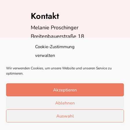
Kontakt
Melanie Proschinger
Breitenbauerstraße 18
A-5230 Mattighofen
Cookie-Zustimmung
Telefon:
+43(0)6602624399
verwalten
E-Mail:
info@misspebbles.at
Wir verwenden Cookies, um unsere Website und unseren Service zu
optimieren.
Akzeptieren
Ablehnen
Auswahl