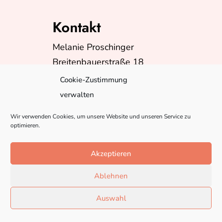
Kontakt
Melanie Proschinger
Breitenbauerstraße 18
A-5230 Mattighofen
Cookie-Zustimmung
Telefon:
+43(0)6602624399
verwalten
E-Mail:
info@misspebbles.at
Wir verwenden Cookies, um unsere Website und unseren Service zu
optimieren.
Akzeptieren
Ablehnen
Auswahl