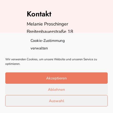
Kontakt
Melanie Proschinger
Breitenbauerstraße 18
A-5230 Mattighofen
Cookie-Zustimmung
Telefon:
+43(0)6602624399
verwalten
E-Mail:
info@misspebbles.at
Wir verwenden Cookies, um unsere Website und unseren Service zu
optimieren.
Akzeptieren
Ablehnen
Auswahl