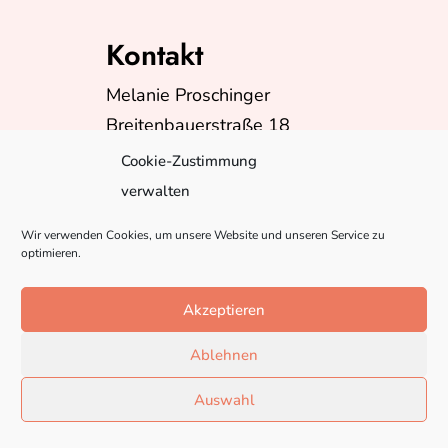
Kontakt
Melanie Proschinger
Breitenbauerstraße 18
A-5230 Mattighofen
Cookie-Zustimmung
Telefon:
+43(0)6602624399
verwalten
E-Mail:
info@misspebbles.at
Wir verwenden Cookies, um unsere Website und unseren Service zu
optimieren.
Akzeptieren
Ablehnen
Auswahl