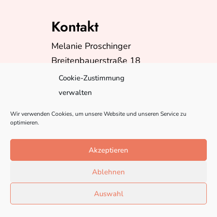
Kontakt
Melanie Proschinger
Breitenbauerstraße 18
A-5230 Mattighofen
Cookie-Zustimmung
Telefon:
+43(0)6602624399
verwalten
E-Mail:
info@misspebbles.at
Wir verwenden Cookies, um unsere Website und unseren Service zu
optimieren.
Akzeptieren
Ablehnen
Auswahl