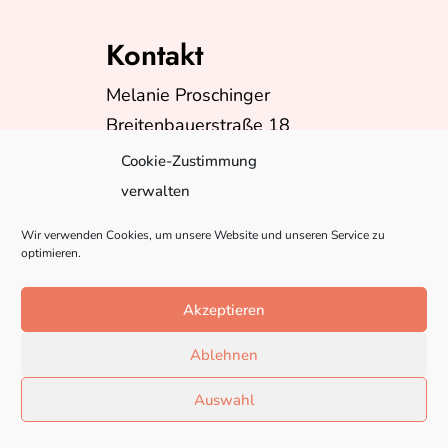
Kontakt
Melanie Proschinger
Breitenbauerstraße 18
A-5230 Mattighofen
Cookie-Zustimmung
Telefon:
+43(0)6602624399
verwalten
E-Mail:
info@misspebbles.at
Wir verwenden Cookies, um unsere Website und unseren Service zu
optimieren.
Akzeptieren
Ablehnen
Auswahl